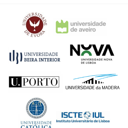
i
s
a
r
p
o
r
: