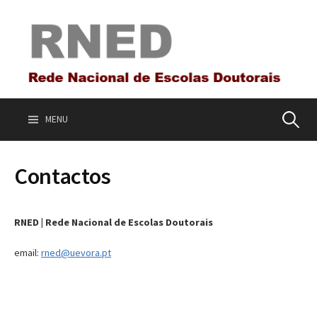
S
k
i
p
t
o
c
o
MENU
P
n
t
e
e
Contactos
n
t
s
RNED | Rede Nacional de Escolas Doutorais
q
email:
rned@uevora.pt
u